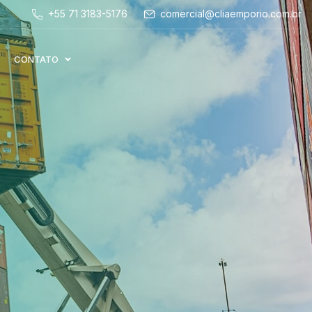
+55 71 3183-5176
comercial@cliaemporio.com.br
CONTATO