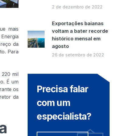
2 de dezembro de 2022
Exportações baianas
que mais
voltam a bater recorde
 Energia
histórico mensal em
preço da
agosto
to. Para
26 de setembro de 2022
 220 mil
ho. É um
Precisa falar
rante os
retor da
com um
especialista?
a