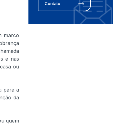
Contato
um marco
cobrança
 chamada
os e nas
 casa ou
a para a
enção da
 ou quem