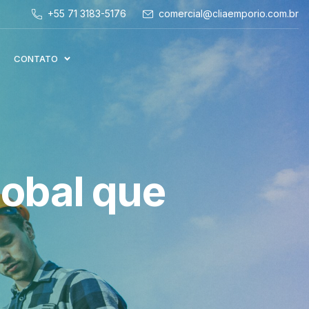
+55 71 3183-5176
comercial@cliaemporio.com.br
CONTATO
lobal que