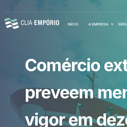
INÍCIO
A EMPRESA
SER
Comércio ext
preveem men
vigor em de