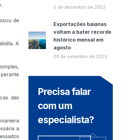
r.
2 de dezembro de 2022
assou de
Exportações baianas
voltam a bater recorde
histórico mensal em
ilita. A
agosto
26 de setembro de 2022
simples,
 perante
Precisa falar
icas das
com um
especialista?
 maneira
ssária a
essados