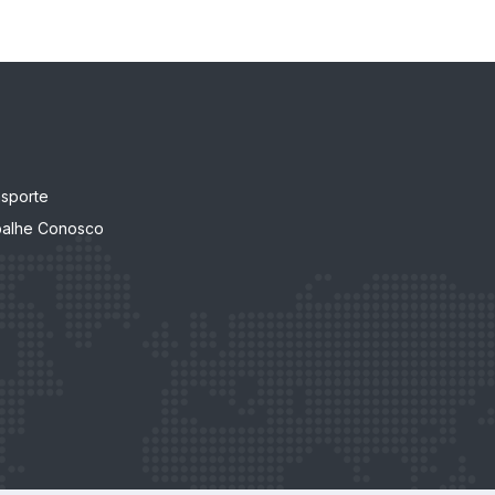
nsporte
balhe Conosco