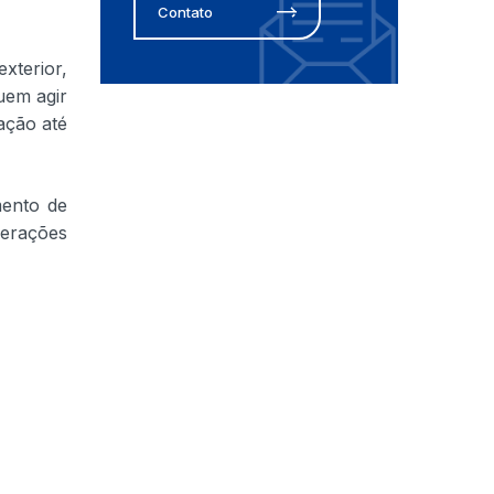
Contato
xterior,
uem agir
ação até
mento de
perações