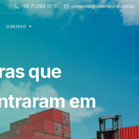
+55 71 3183-5176
comercial@cliaemporio.com.br
CONTATO
ras que
ntraram em