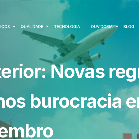
VIÇOS
QUALIDADE
TECNOLOGIA
OUVIDORIA
BLOG
erior: Novas reg
os burocracia e
zembro