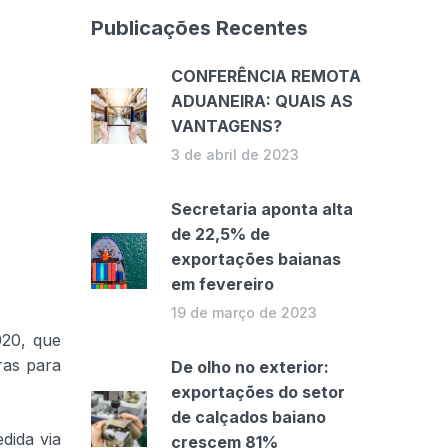
Publicações Recentes
CONFERÊNCIA REMOTA
ADUANEIRA: QUAIS AS
VANTAGENS?
3 de abril de 2023
Secretaria aponta alta
de 22,5% de
exportações baianas
em fevereiro
19 de março de 2023
020, que
ras para
De olho no exterior:
exportações do setor
de calçados baiano
dida via
crescem 81%